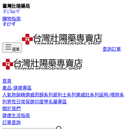
臺灣壯陽藥局
購物指南
查詢訂單
選單
首頁
產品-健康專區
人氣熱銷精選
威而鋼系列
犀利士系列
樂威壯系列
延時/噴劑系
列
男性日常保健
印度學名藥專區
關於我們
健康生活指南
訂單查詢