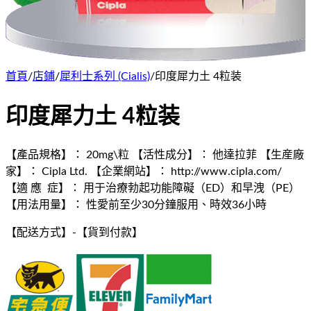
首頁
/
店鋪
/
犀利士系列 (Cialis)
/
印度犀力土 4粒装
印度犀力土 4粒装
【產品規格】： 20mg\粒 【活性成分】： 他達拉菲 【生産廠
家】： Cipla Ltd. 【企業網站】： http://www.cipla.com/
【適 應 症】： 用于治療勃起功能障礙（ED）和早洩（PE）
【用法用量】： 性愛前至少30分鐘服用、時效36小時
【配送方式】
-
【貨到付款】