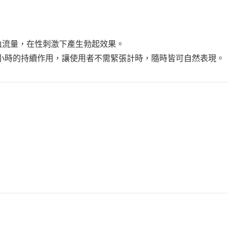
體血流量，在性刺激下產生勃起效果。
長達 36 小時的持續作用，讓使用者不需緊張計時，隨時皆可自然表現。