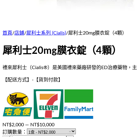
首頁
/
店鋪
/
犀利士系列 (Cialis)
/
犀利士20mg膜衣錠（4顆）
犀利士20mg膜衣錠（4顆）
禮來犀利士（Cialis®）是美國禮來藥廠研發的ED治療藥物，主
【配送方式】
-
【貨到付款】
NT$
2,000
— NT$
10,000
訂購數量：