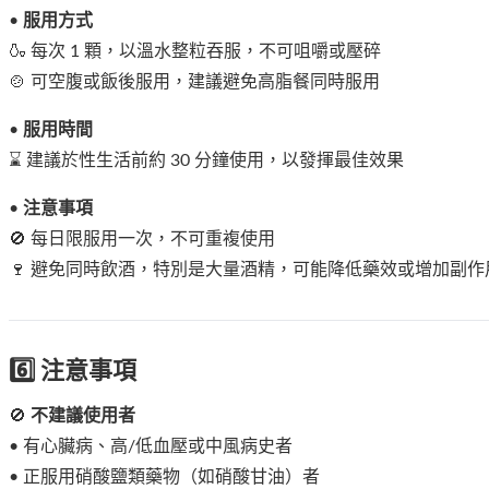
•
服用方式
🍶 每次 1 顆，以溫水整粒吞服，不可咀嚼或壓碎
🍲 可空腹或飯後服用，建議避免高脂餐同時服用
•
服用時間
⌛ 建議於性生活前約 30 分鐘使用，以發揮最佳效果
•
注意事項
🚫 每日限服用一次，不可重複使用
🍷 避免同時飲酒，特別是大量酒精，可能降低藥效或增加副作
6️⃣ 注意事項
🚫
不建議使用者
• 有心臟病、高/低血壓或中風病史者
• 正服用硝酸鹽類藥物（如硝酸甘油）者