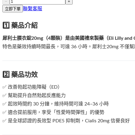
−
+
聯繫客服
立即下單
1️⃣ 藥品介紹
犀利士膜衣錠20mg（4顆裝）是由美國禮來製藥（Eli Lilly an
特色是藥效持續時間最長，可達 36 小時。犀利士20mg 
2️⃣ 藥品功效
✅ 改善勃起功能障礙（ED）
✅ 幫助提升自然勃起反應能力
✅ 起效時間約 30 分鐘，維持時間可達 24–36 小時
✅ 適合提前服用，享受「性愛時間彈性」的優勢
✅ 是全球認證的長效型 PDE5 抑制劑，Cialis 20mg 信譽良好