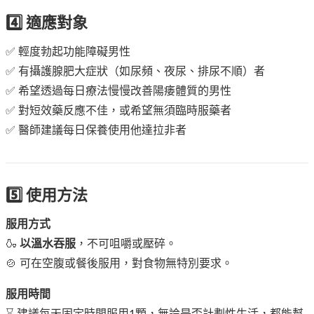
4️⃣ 適應對象
✅ 輕度勃起功能障礙男性
✅ 有攝護腺肥大症狀（如尿頻、夜尿、排尿不順）者
✅ 希望透過每日療法慢慢改善陽痿體質的男性
✅ 對短效藥反應不佳，或希望無須臨時服藥者
✅ 醫師建議每日保養使用他達拉非者
5️⃣ 使用方法
服用方式
🍶
以溫水吞服
，不可咀嚼或壓碎。
🍲 可在空腹或餐後服用，對食物無特別要求。
服用時間
⌛ 建議每天固定時間服用1顆，無論是否計劃性生活，都能幫