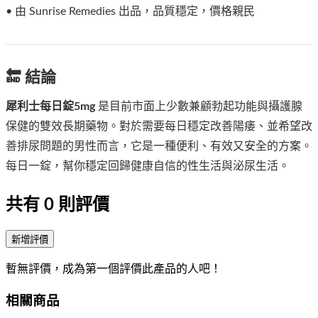
• 由 Sunrise Remedies 出品，品質穩定，價格親民
🔚 結論
犀利士每日錠5mg
是目前市面上少數兼顧勃起功能與攝護腺
保健的雙效長期藥物。對於需要每日穩定改善陽痿、並希望改
善排尿問題的男性而言，它是一種便利、有效又安全的方案。
每日一錠，幫你穩定回歸健康自信的性生活與泌尿生活。
共有
0
則評價
新增評價
暫無評價，成為第一個評價此產品的人吧！
相關商品