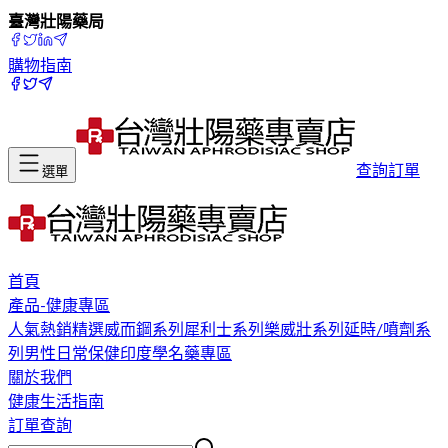
臺灣壯陽藥局
購物指南
查詢訂單
選單
首頁
產品-健康專區
人氣熱銷精選
威而鋼系列
犀利士系列
樂威壯系列
延時/噴劑系
列
男性日常保健
印度學名藥專區
關於我們
健康生活指南
訂單查詢