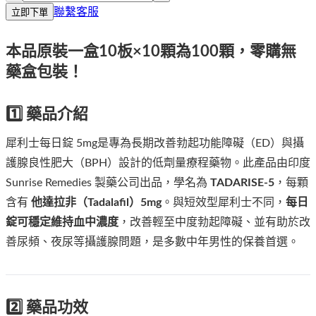
聯繫客服
立即下單
本品原裝一盒10板×10顆為100顆，零購無
藥盒包裝！
1️⃣ 藥品介紹
犀利士每日錠 5mg是專為長期改善勃起功能障礙（ED）與攝
護腺良性肥大（BPH）設計的低劑量療程藥物。此產品由印度
Sunrise Remedies 製藥公司出品，學名為
TADARISE-5
，每顆
含有
他達拉非（Tadalafil）5mg
。與短效型犀利士不同，
每日
錠可穩定維持血中濃度
，改善輕至中度勃起障礙、並有助於改
善尿頻、夜尿等攝護腺問題，是多數中年男性的保養首選。
2️⃣ 藥品功效