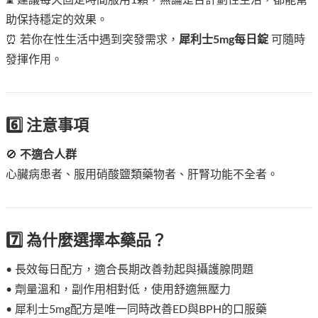
助保持穩定的效果。
⏰ 若你在性生活中遇到突發需求，
犀利士5mg每日錠
可隨時
發揮作用。
6️⃣ 注意事項
🚫
不適合人群
心臟病患者、服用硝酸鹽類藥物者、肝腎功能不全者。
7️⃣ 為什麼選擇本藥品？
• 長效每日配方，適合長期改善勃起與攝護腺問題
• 劑量溫和，副作用相對低，使用舒適無壓力
• 犀利士5mg配方是唯一同時改善ED與BPH的口服藥