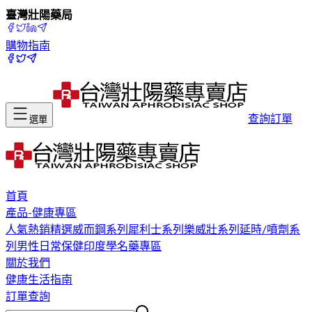
臺灣壯陽藥局
購物指南
查詢訂單
選單
首頁
產品-健康專區
人氣熱銷精選
威而鋼系列
犀利士系列
樂威壯系列
延時/噴劑系
列
男性日常保健
印度學名藥專區
關於我們
健康生活指南
訂單查詢