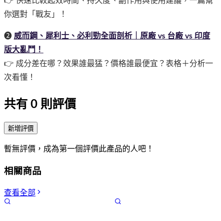
👉 快速比較起效時間、持久度、副作用與使用建議，一篇幫
你選對「戰友」！
➋
威而鋼、犀利士、必利勁全面剖析｜原廠 vs 台廠 vs 印度
版大亂鬥！
👉 成分差在哪？效果誰最猛？價格誰最便宜？表格＋分析一
次看懂！
共有
0
則評價
新增評價
暫無評價，成為第一個評價此產品的人吧！
相關商品
查看全部