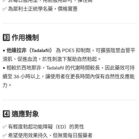
✅ 非每日服用型，用前服用即可，彈性高
✅ 為犀利士正統學名藥，價格實惠
3️⃣ 作用機制
•
他達拉非（Tadalafil）
為 PDE5 抑制劑，可擴張陰莖血管平
滑肌、促進血流，於性刺激下幫助自然勃起。
• 相較於西地那非，Tadalafil 的代謝時間較長，因此藥效可持
續至 36 小時以上，讓使用者在更長時間內保有自然性反應能
力。
4️⃣ 適應對象
✅ 有輕度勃起功能障礙（ED）的男性
✅ 希望使用效果持久、但無需每日服藥者