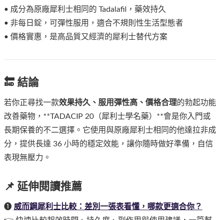
• 成分為原廠犀利士相同的 Tadalafil，藥效持久
• 非每日錠，可彈性服用，適合不規則性生活型態者
• 價格實惠，是高品質又經濟的犀利士替代方案
🔚 結論
若你正尋找一款
效果持久、服用彈性高、價格合理
的勃起功能
改善藥物，**TADACIP 20（犀利士學名藥）**會是你入門或
長期保養的不二選擇。它使用與原廠犀利士相同的他達拉非成
分，提供長達 36 小時的穩定效能，讓你隨時做好準備，自信
表現無壓力。
📌 延伸閱讀推薦
➊
威而鋼犀利士比較：差別一張表看懂，哪款更適合你？