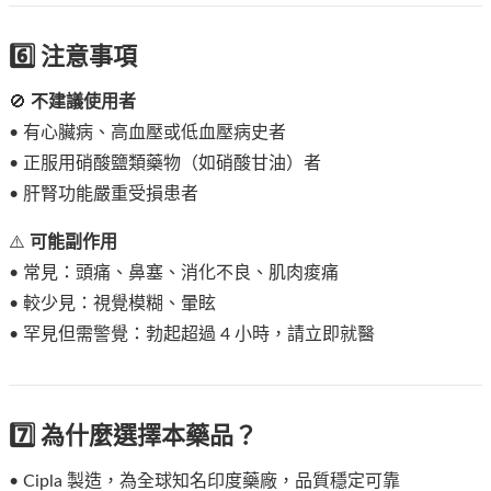
6️⃣ 注意事項
🚫
不建議使用者
• 有心臟病、高血壓或低血壓病史者
• 正服用硝酸鹽類藥物（如硝酸甘油）者
• 肝腎功能嚴重受損患者
⚠️
可能副作用
• 常見：頭痛、鼻塞、消化不良、肌肉痠痛
• 較少見：視覺模糊、暈眩
• 罕見但需警覺：勃起超過 4 小時，請立即就醫
7️⃣ 為什麼選擇本藥品？
• Cipla 製造，為全球知名印度藥廠，品質穩定可靠