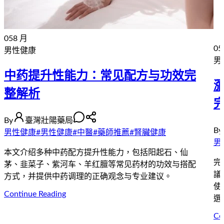
05
8 月
05
男性健康
男
中药提升性能力：常见配方与功效完
整解析
By
臺灣壯陽藥局
By
男性健康
#
男性健康
#
中醫
#
藥師推薦
#
腎臟健康
男
本文介绍多种中药配方提升性能力，包括阳起石、仙
完
茅、韭菜子、紫河车、羊红膻等常见药材的功效与搭配
議
方式，并提供中药调理的正确观念与专业建议。
使
Continue Reading
選
Co