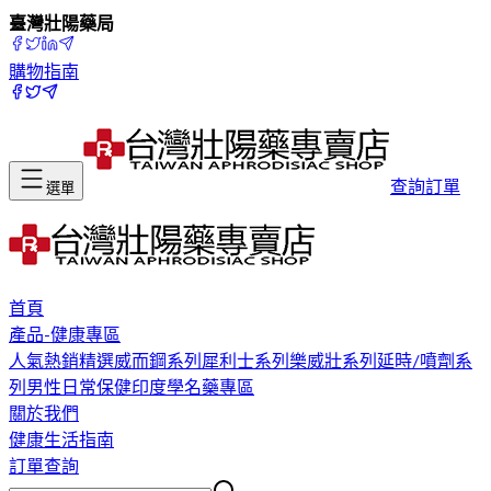
臺灣壯陽藥局
購物指南
查詢訂單
選單
首頁
產品-健康專區
人氣熱銷精選
威而鋼系列
犀利士系列
樂威壯系列
延時/噴劑系
列
男性日常保健
印度學名藥專區
關於我們
健康生活指南
訂單查詢