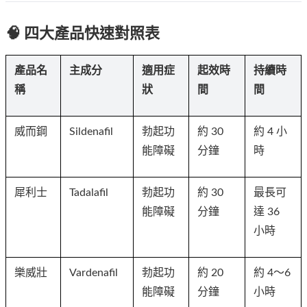
🧠 四大產品快速對照表
產品名
主成分
適用症
起效時
持續時
稱
狀
間
間
威而鋼
Sildenafil
勃起功
約 30 
約 4 小
能障礙
分鐘
時
犀利士
Tadalafil
勃起功
約 30 
最長可
能障礙
分鐘
達 36 
小時
樂威壯
Vardenafil
勃起功
約 20 
約 4～6 
能障礙
分鐘
小時