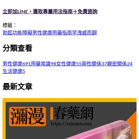
立即加LINE，獲取專屬用法指南＋免費諮詢
標籤：
勃起功能障礙
男性健康
用藥指南
早洩
威而鋼
分類查看
男性健康
691
用藥常識
98
女性健康
55
兩性關係
37
親密關係
24
生活健康
5
最新文章