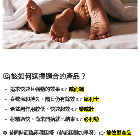
🤔 該如何選擇適合的產品？
追求快速且強勁的效果 👉 
威而鋼
喜歡溫和持久、隔日仍有餘效 👉 
犀利士
希望副作用較低、快速起效 👉 
樂威壯
射精過快、尚未開始就已結束 👉 
必利勁
🔄 若同時面臨兩種困擾（勃起困難加早發）👉 
雙效型產品