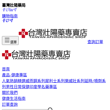
臺灣壯陽藥局
購物指南
查詢訂單
選單
首頁
產品-健康專區
人氣熱銷精選
威而鋼系列
犀利士系列
樂威壯系列
延時/噴劑系
列
男性日常保健
印度學名藥專區
關於我們
健康生活指南
訂單查詢