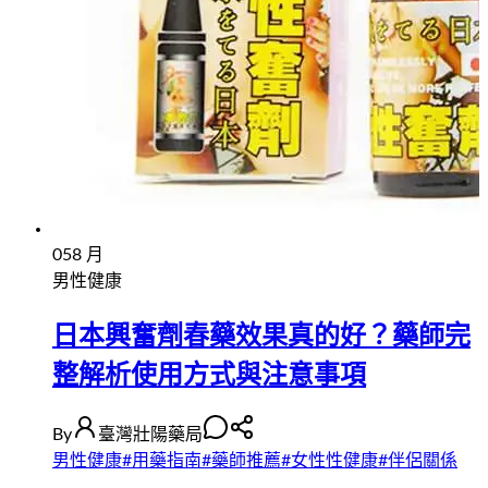
05
8 月
男性健康
日本興奮劑春藥效果真的好？藥師完
整解析使用方式與注意事項
By
臺灣壯陽藥局
男性健康
#
用藥指南
#
藥師推薦
#
女性性健康
#
伴侶關係