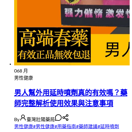
06
8 月
男性健康
男人幫外用延時噴劑真的有效嗎？藥
師完整解析使用效果與注意事項
By
臺灣壯陽藥局
男性健康
#
男性健康
#
用藥指南
#
藥師建議
#
延時噴劑