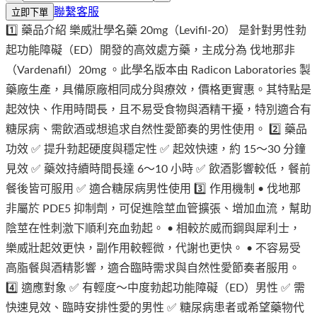
聯繫客服
立即下單
1️⃣ 藥品介紹 樂威壯學名藥 20mg（Levifil-20） 是針對男性勃
起功能障礙（ED）開發的高效處方藥，主成分為 伐地那非
（Vardenafil）20mg 。此學名版本由 Radicon Laboratories 製
藥廠生產，具備原廠相同成分與療效，價格更實惠。其特點是
起效快、作用時間長，且不易受食物與酒精干擾，特別適合有
糖尿病、需飲酒或想追求自然性愛節奏的男性使用。 2️⃣ 藥品
功效 ✅ 提升勃起硬度與穩定性 ✅ 起效快速，約 15～30 分鐘
見效 ✅ 藥效持續時間長達 6～10 小時 ✅ 飲酒影響較低，餐前
餐後皆可服用 ✅ 適合糖尿病男性使用 3️⃣ 作用機制 • 伐地那
非屬於 PDE5 抑制劑，可促進陰莖血管擴張、增加血流，幫助
陰莖在性刺激下順利充血勃起。 • 相較於威而鋼與犀利士，
樂威壯起效更快，副作用較輕微，代謝也更快。 • 不容易受
高脂餐與酒精影響，適合臨時需求與自然性愛節奏者服用。
4️⃣ 適應對象 ✅ 有輕度～中度勃起功能障礙（ED）男性 ✅ 需
快速見效、臨時安排性愛的男性 ✅ 糖尿病患者或希望藥物代