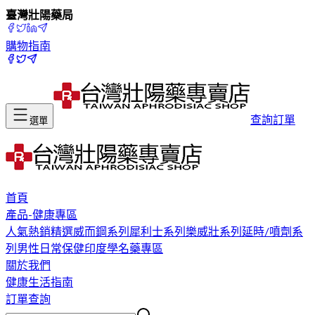
臺灣壯陽藥局
購物指南
查詢訂單
選單
首頁
產品-健康專區
人氣熱銷精選
威而鋼系列
犀利士系列
樂威壯系列
延時/噴劑系
列
男性日常保健
印度學名藥專區
關於我們
健康生活指南
訂單查詢