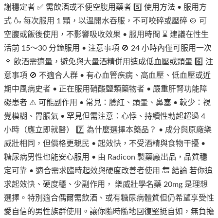
謝穩定者 ✅ 需飲酒或不便空腹用藥者 5️⃣ 使用方法 • 服用方
式 🍶 每次服用 1 顆，以溫開水吞服，不可咬碎或壓碎 🍲 可
空腹或飯後使用，不影響吸收效果 • 服用時間 ⌛ 建議在性生
活前 15～30 分鐘服用 • 注意事項 🚫 24 小時內僅可服用一次
🍷 飲酒需適量，避免與大量酒精併用造成低血壓或頭暈 6️⃣ 注
意事項 🚫 不適合人群 • 有心血管疾病、高血壓、低血壓或近
期中風病史者 • 正在服用硝酸鹽類藥物者 • 嚴重肝腎功能障
礙患者 ⚠️ 可能副作用 • 常見：臉紅、頭暈、鼻塞 • 較少：視
覺模糊、胃脹氣 • 罕見但需注意：心悸、持續性勃起超過 4
小時（應立即就醫） 7️⃣ 為什麼選擇本藥品？ • 成分與原廠樂
威壯相同，但價格更親民 • 起效快，不受酒精與食物干擾 •
糖尿病男性也能安心服用 • 由 Radicon 製藥廠出品，品質穩
定可靠 • 適合需求臨時起效與硬度改善者使用 🔚 結論 若你追
求起效快、硬度穩、少副作用， 樂威壯學名藥 20mg 是理想
選擇。特別適合偶爾需飲酒、或有糖尿病體質但仍希望享受性
愛自信的男性族群使用。讓你隨時隨地回復堅挺自如，無負擔