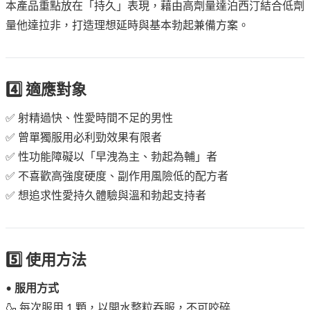
本產品重點放在「持久」表現，藉由高劑量達泊西汀結合低劑
量他達拉非，打造理想延時與基本勃起兼備方案。
4️⃣ 適應對象
✅ 射精過快、性愛時間不足的男性
✅ 曾單獨服用必利勁效果有限者
✅ 性功能障礙以「早洩為主、勃起為輔」者
✅ 不喜歡高強度硬度、副作用風險低的配方者
✅ 想追求性愛持久體驗與溫和勃起支持者
5️⃣ 使用方法
•
服用方式
🍶 每次服用 1 顆，以開水整粒吞服，不可咬碎