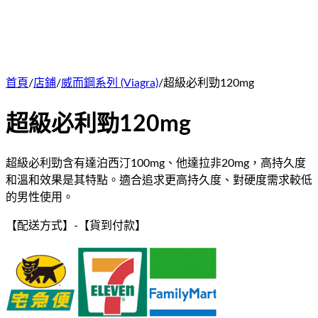
首頁
/
店鋪
/
威而鋼系列 (Viagra)
/
超級必利勁120mg
超級必利勁120mg
超級必利勁含有達泊西汀100mg、他達拉非20mg，高持久度
和溫和效果是其特點。適合追求更高持久度、對硬度需求較低
的男性使用。
【配送方式】
-
【貨到付款】