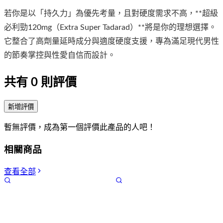
若你是以「持久力」為優先考量，且對硬度需求不高，**超級
必利勁120mg（Extra Super Tadarad）**將是你的理想選擇。
它整合了高劑量延時成分與適度硬度支援，專為滿足現代男性
的節奏掌控與性愛自信而設計。
共有
0
則評價
新增評價
暫無評價，成為第一個評價此產品的人吧！
相關商品
查看全部