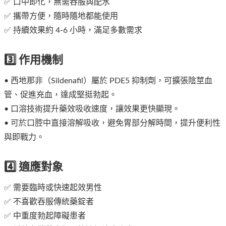
✅ 口中即化，無需吞服與配水
✅ 攜帶方便，隨時隨地都能使用
✅ 持續效果約 4-6 小時，滿足多數需求
3️⃣ 作用機制
• 西地那非（Sildenafil）屬於 PDE5 抑制劑，可擴張陰莖血
管、促進充血，達成堅挺勃起。
• 口溶技術提升藥效吸收速度，讓效果更快顯現。
• 可於口腔中直接溶解吸收，避免胃部分解時間，提升便利性
與即戰力。
4️⃣ 適應對象
✅ 需要臨時或快速起效男性
✅ 不喜歡吞服傳統藥錠者
✅ 中重度勃起障礙患者