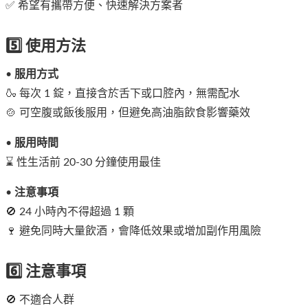
✅ 希望有攜帶方便、快速解決方案者
5️⃣ 使用方法
•
服用方式
🍶 每次 1 錠，直接含於舌下或口腔內，無需配水
🍲 可空腹或飯後服用，但避免高油脂飲食影響藥效
•
服用時間
⌛ 性生活前 20-30 分鐘使用最佳
•
注意事項
🚫 24 小時內不得超過 1 顆
🍷 避免同時大量飲酒，會降低效果或增加副作用風險
6️⃣ 注意事項
🚫 不適合人群