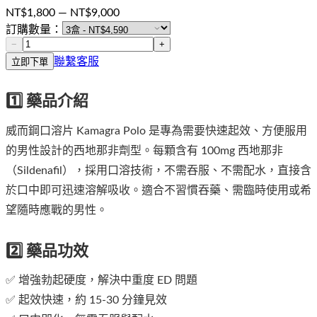
NT$
1,800
— NT$
9,000
訂購數量：
−
+
聯繫客服
立即下單
1️⃣ 藥品介紹
威而鋼口溶片 Kamagra Polo 是專為需要快速起效、方便服用
的男性設計的西地那非劑型。每顆含有 100mg 西地那非
（Sildenafil），採用口溶技術，不需吞服、不需配水，直接含
於口中即可迅速溶解吸收。適合不習慣吞藥、需臨時使用或希
望隨時應戰的男性。
2️⃣ 藥品功效
✅ 增強勃起硬度，解決中重度 ED 問題
✅ 起效快速，約 15-30 分鐘見效