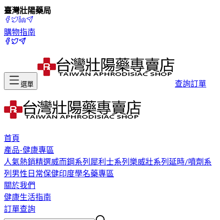
臺灣壯陽藥局
購物指南
查詢訂單
選單
首頁
產品-健康專區
人氣熱銷精選
威而鋼系列
犀利士系列
樂威壯系列
延時/噴劑系
列
男性日常保健
印度學名藥專區
關於我們
健康生活指南
訂單查詢