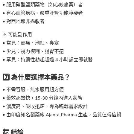
• 服用硝酸鹽類藥物（如心絞痛藥）者
• 有心血管疾病、嚴重肝腎功能障礙者
• 對西地那非過敏者
⚠️ 可能副作用
• 常見：頭痛、潮紅、鼻塞
• 少見：視力模糊、腸胃不適
• 罕見：持續性勃起超過 4 小時請立即就醫
7️⃣ 為什麼選擇本藥品？
• 不需吞服，無水服用超方便
• 藥效起效快，15-30 分鐘內進入狀態
• 濃度高、吸收迅速，專為臨戰需求設計
• 由印度知名製藥廠 Ajanta Pharma 生產，品質值得信賴
🔚 結論