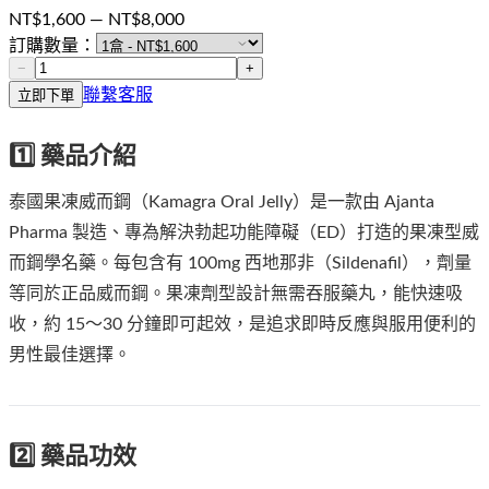
NT$
1,600
— NT$
8,000
訂購數量：
−
+
聯繫客服
立即下單
1️⃣ 藥品介紹
泰國果凍威而鋼（Kamagra Oral Jelly）是一款由 Ajanta
Pharma 製造、專為解決勃起功能障礙（ED）打造的果凍型威
而鋼學名藥。每包含有 100mg 西地那非（Sildenafil），劑量
等同於正品威而鋼。果凍劑型設計無需吞服藥丸，能快速吸
收，約 15～30 分鐘即可起效，是追求即時反應與服用便利的
男性最佳選擇。
2️⃣ 藥品功效