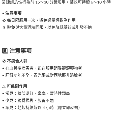
⌛ 建議於性行為前 15～30 分鐘服用，藥效可持續 6～10 小時
•
注意事項
🚫 每日限服用一次，避免過量導致副作用
🍷 避免與大量酒精同服，以免降低藥效或引發不適
6️⃣ 注意事項
🚫
不適合人群
• 心血管疾病患者、正在服用硝酸鹽類藥物者
• 肝腎功能不全、青光眼或對西地那非過敏者
⚠️
可能副作用
• 常見：臉部潮紅、鼻塞、暫時性頭痛
• 少見：視覺模糊、腸胃不適
• 罕見：勃起持續超過 4 小時（應立即就醫）