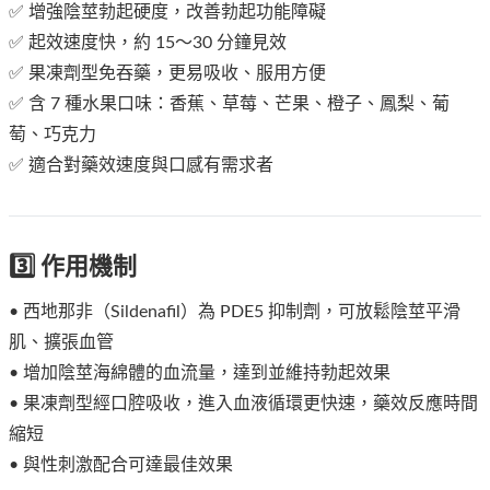
✅ 增強陰莖勃起硬度，改善勃起功能障礙
✅ 起效速度快，約 15～30 分鐘見效
✅ 果凍劑型免吞藥，更易吸收、服用方便
✅ 含 7 種水果口味：香蕉、草莓、芒果、橙子、鳳梨、葡
萄、巧克力
✅ 適合對藥效速度與口感有需求者
3️⃣ 作用機制
• 西地那非（Sildenafil）為 PDE5 抑制劑，可放鬆陰莖平滑
肌、擴張血管
• 增加陰莖海綿體的血流量，達到並維持勃起效果
• 果凍劑型經口腔吸收，進入血液循環更快速，藥效反應時間
縮短
• 與性刺激配合可達最佳效果