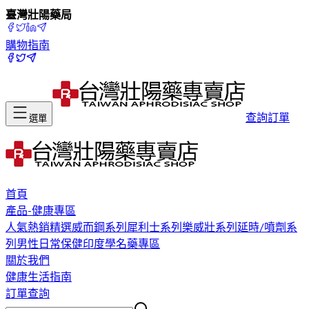
臺灣壯陽藥局
購物指南
查詢訂單
選單
首頁
產品-健康專區
人氣熱銷精選
威而鋼系列
犀利士系列
樂威壯系列
延時/噴劑系
列
男性日常保健
印度學名藥專區
關於我們
健康生活指南
訂單查詢