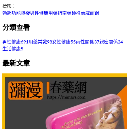
標籤：
勃起功能障礙
男性健康
用藥指南
藥師推薦
威而鋼
分類查看
男性健康
691
用藥常識
98
女性健康
55
兩性關係
37
親密關係
24
生活健康
5
最新文章