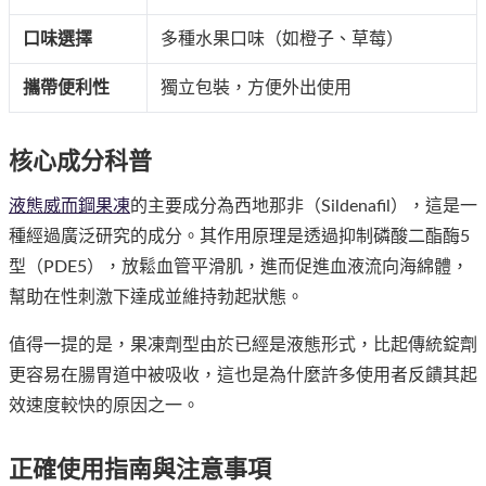
口味選擇
多種水果口味（如橙子、草莓）
攜帶便利性
獨立包裝，方便外出使用
核心成分科普
液態威而鋼果凍
的主要成分為西地那非（Sildenafil），這是一
種經過廣泛研究的成分。其作用原理是透過抑制磷酸二酯酶5
型（PDE5），放鬆血管平滑肌，進而促進血液流向海綿體，
幫助在性刺激下達成並維持勃起狀態。
值得一提的是，果凍劑型由於已經是液態形式，比起傳統錠劑
更容易在腸胃道中被吸收，這也是為什麼許多使用者反饋其起
效速度較快的原因之一。
正確使用指南與注意事項