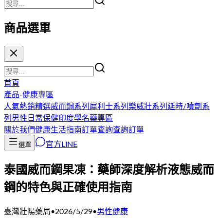
商品選單
首頁
產品-健康專區
人氣熱銷精選
威而鋼系列
犀利士系列
樂威壯系列
延時/噴劑系
列
男性日常保健
印度學名藥專區
關於我們
健康生活指南
訂單查詢
查詢訂單
官方LINE
選單
泰國威而鋼果凍：藥師深度解析液態威而
鋼的特色與正確使用指南
臺灣壯陽藥局
•
2026/5/29
•
男性健康