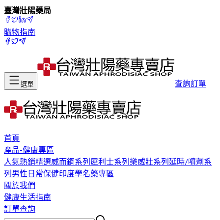
臺灣壯陽藥局
購物指南
查詢訂單
選單
首頁
產品-健康專區
人氣熱銷精選
威而鋼系列
犀利士系列
樂威壯系列
延時/噴劑系
列
男性日常保健
印度學名藥專區
關於我們
健康生活指南
訂單查詢