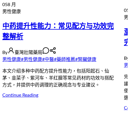
05
8 月
05
男性健康
男
中药提升性能力：常见配方与功效完
整解析
By
臺灣壯陽藥局
By
男性健康
#
男性健康
#
中醫
#
藥師推薦
#
腎臟健康
男
本文介绍多种中药配方提升性能力，包括阳起石、仙
完
茅、韭菜子、紫河车、羊红膻等常见药材的功效与搭配
議
方式，并提供中药调理的正确观念与专业建议。
使
Continue Reading
選
Co