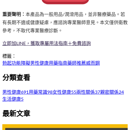
重要聲明：
本產品為一般用品/潤滑用品，並非醫療藥品。若
有長期不適或健康疑慮，應諮詢專業醫師意見。本文僅供衛教
參考，不取代專業醫療診斷。
立即加LINE，獲取專屬用法指南＋免費諮詢
標籤：
勃起功能障礙
男性健康
用藥指南
藥師推薦
威而鋼
分類查看
男性健康
691
用藥常識
98
女性健康
55
兩性關係
37
親密關係
24
生活健康
5
最新文章