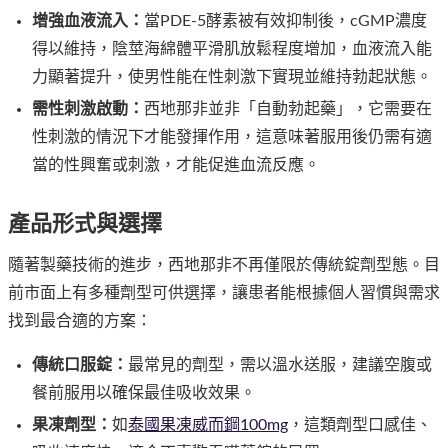
增強血液流入：
當PDE-5酵素被有效抑制後，cGMP濃度
得以維持，陰莖海綿體平滑肌放鬆程度增加，血液流入能
力顯著提升，使男性能在性刺激下實現並維持勃起狀態。
需性刺激啟動：
西地那非並非「自動勃起藥」，它需要在
性刺激的情況下才能發揮作用，這意味著服用後仍需有適
當的性興奮或刺激，才能促進血流反應。
產品形式與選擇
隨著製藥技術的進步，西地那非不再僅限於傳統錠劑型態。目
前市面上有多種劑型可供選擇，讓患者能根據個人習慣與需求
找到最合適的方案：
傳統口服錠：
最常見的劑型，需以溫水送服，建議空腹或
餐前服用以確保最佳吸收效果。
果凍劑型：
如
泰國果凍威而鋼100mg
，這類劑型口感佳、