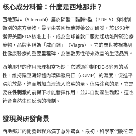
核心成分科普：什麼是西地那非？
西地那非（Sildenafil）屬於磷酸二酯酶5型（PDE-5）抑制劑
類別的處方藥物，最早由美國輝瑞製藥公司研發，於1998年
獲得美國FDA核准上市，成為全球首款口服勃起功能障礙治療
藥物，品牌名稱為「威而鋼」（Viagra）。它的問世被視為男
性健康醫療的重要里程碑，為無數男性帶來改善的生活品質。
西地那非的作用原理相當巧妙：它透過抑制PDE-5酵素的活
性，維持陰莖海綿體內環磷酸鳥苷（cGMP）的濃度，促進平
滑肌放鬆，進而增加血液流入陰莖的量。值得注意的是，它需
要在
性刺激
的前提下才能發揮作用，並非自動產生勃起，這也
符合自然生理反應的機制。
發現與研發背景
西地那非的開發過程充滿了意外驚喜。最初，科學家們將它定