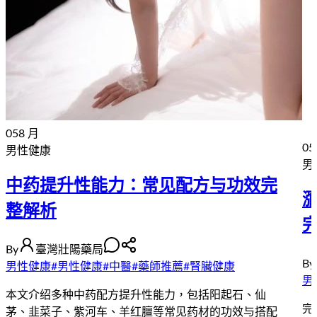
05
8 月
05
男性健康
男
中药提升性能力：常见配方与功效完
整解析
By
臺灣壯陽藥局
By
男性健康
#
男性健康
#
中醫
#
藥師推薦
#
腎臟健康
男
本文介绍多种中药配方提升性能力，包括阳起石、仙
完
茅、韭菜子、紫河车、羊红膻等常见药材的功效与搭配