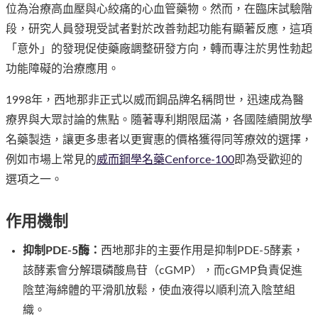
位為治療高血壓與心絞痛的心血管藥物。然而，在臨床試驗階
段，研究人員發現受試者對於改善勃起功能有顯著反應，這項
「意外」的發現促使藥廠調整研發方向，轉而專注於男性勃起
功能障礙的治療應用。
1998年，西地那非正式以威而鋼品牌名稱問世，迅速成為醫
療界與大眾討論的焦點。隨著專利期限屆滿，各國陸續開放學
名藥製造，讓更多患者以更實惠的價格獲得同等療效的選擇，
例如市場上常見的
威而鋼學名藥Cenforce-100
即為受歡迎的
選項之一。
作用機制
抑制PDE-5酶：
西地那非的主要作用是抑制PDE-5酵素，
該酵素會分解環磷酸鳥苷（cGMP），而cGMP負責促進
陰莖海綿體的平滑肌放鬆，使血液得以順利流入陰莖組
織。