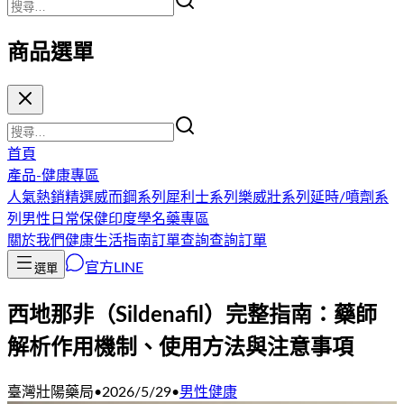
商品選單
首頁
產品-健康專區
人氣熱銷精選
威而鋼系列
犀利士系列
樂威壯系列
延時/噴劑系
列
男性日常保健
印度學名藥專區
關於我們
健康生活指南
訂單查詢
查詢訂單
官方LINE
選單
西地那非（Sildenafil）完整指南：藥師
解析作用機制、使用方法與注意事項
臺灣壯陽藥局
•
2026/5/29
•
男性健康