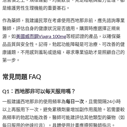
活習慣之上。規律運動、均衡飲食、充足睡眠與壓力管理，都
是維護男性生理機能的重要基石。
作為藥師，我建議民眾在考慮使用西地那非前，應先諮詢專業
醫師，評估自身的健康狀況是否適用。購買時應選擇正規來
源，如
美國威而鋼Viagra 100mg
等經認證的產品，以確保藥
品品質與安全性。記得，勃起功能障礙是可治療、可改善的健
康議題，不用感到羞恥或退縮，尋求專業協助才是照顧自己的
第一步。
常見問題 FAQ
Q1：西地那非可以每天服用嗎？
一般建議西地那非的使用頻率為
每日一次
，且需間隔24小時
以上再服用下一次，避免累積劑量增加副作用風險。若需要較
高頻率的勃起功能改善，醫師可能建評估其他類型的藥物（如
每日服用的他達拉非）。具體使用計畫應遵照醫師指示。