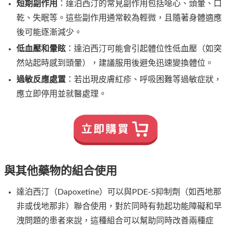
短期副作用
：達泊西汀的常見副作用包括噁心、頭暈、口
乾、失眠等。這些副作用通常較為輕微，且隨著身體適應
後可能逐漸減少。
低血壓和暈眩
：達泊西汀可能會引起體位性低血壓（如突
然站起時感到頭暈），建議服用後避免迅速變換體位。
過敏反應處置
：若出現皮膚紅疹、呼吸困難等過敏症狀，
應立即停用並就醫處理。
與其他藥物的組合使用
達泊西汀（Dapoxetine）可以與PDE-5抑制劑（如西地那
非或伐地那非）聯合使用，對於同時有勃起功能障礙和早
洩問題的患者來說，這種組合可以幫助同時改善兩種症