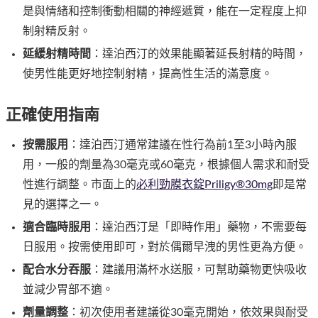
是與情緒和控制衝動相關的神經遞質，能在一定程度上抑
制射精反射。
延緩射精時間
：達泊西汀的效果能顯著延長射精的時間，
使男性能更好地控制射精，提高性生活的滿意度。
正確使用指南
按需服用
：達泊西汀通常建議在性行為前1至3小時內服
用，一般的劑量為30毫克或60毫克，根據個人需求和耐受
性進行調整。市面上的
必利勁膜衣錠Priligy®30mg
即是常
見的選擇之一。
適合臨時服用
：達泊西汀是「即時作用」藥物，不需要每
日服用。按需使用即可，對於偶爾早洩的男性更為方便。
配合水分吞服
：建議用滿杯水送服，可幫助藥物更快吸收
並減少胃部不適。
劑量調整
：初次使用者建議從30毫克開始，依效果與耐受