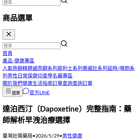
商品選單
首頁
產品-健康專區
人氣熱銷精選
威而鋼系列
犀利士系列
樂威壯系列
延時/噴劑系
列
男性日常保健
印度學名藥專區
關於我們
健康生活指南
訂單查詢
查詢訂單
官方LINE
選單
達泊西汀（Dapoxetine）完整指南：藥
師解析早洩治療選擇
臺灣壯陽藥局
•
2026/5/29
•
男性健康