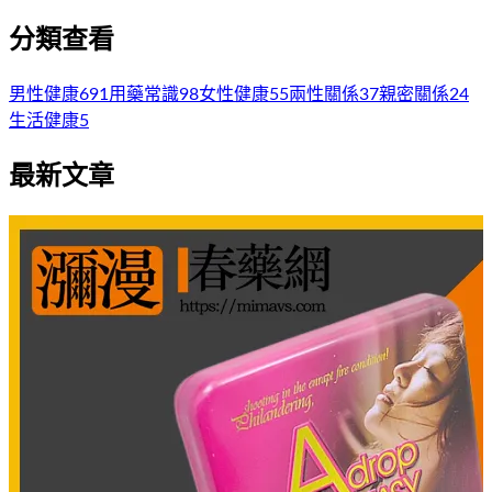
分類查看
男性健康
691
用藥常識
98
女性健康
55
兩性關係
37
親密關係
24
生活健康
5
最新文章