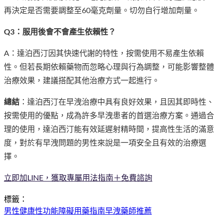
再決定是否需要調整至60毫克劑量。切勿自行增加劑量。
Q3：服用後會不會產生依賴性？
A：達泊西汀因其快速代謝的特性，按需使用不易產生依賴
性。但若長期依賴藥物而忽略心理與行為調整，可能影響整體
治療效果，建議搭配其他治療方式一起進行。
總結
：達泊西汀在早洩治療中具有良好效果，且因其即時性、
按需使用的優點，成為許多早洩患者的首選治療方案。通過合
理的使用，達泊西汀能有效延遲射精時間，提高性生活的滿意
度，對於有早洩問題的男性來說是一項安全且有效的治療選
擇。
立即加LINE，獲取專屬用法指南＋免費諮詢
標籤：
男性健康
性功能障礙
用藥指南
早洩
藥師推薦