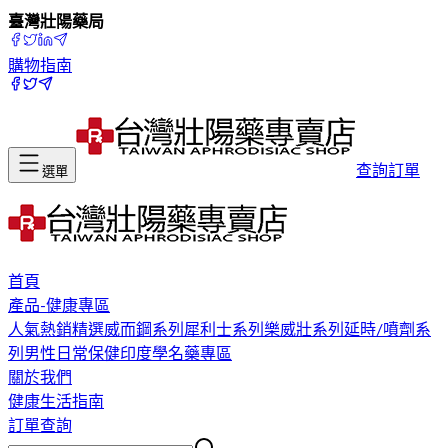
臺灣壯陽藥局
購物指南
查詢訂單
選單
首頁
產品-健康專區
人氣熱銷精選
威而鋼系列
犀利士系列
樂威壯系列
延時/噴劑系
列
男性日常保健
印度學名藥專區
關於我們
健康生活指南
訂單查詢