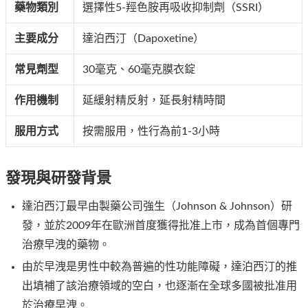
藥物類別
選擇性5-羥色胺再吸收抑制劑（SSRI）
主要成分
達泊西汀（Dapoxetine）
常見劑型
30毫克、60毫克膜衣錠
作用機制
延緩射精反射，延長射精時間
服用方式
按需服用，性行為前1-3小時
發現與研發背景
達泊西汀最早由製藥公司強生（Johnson & Johnson）研
發，並於2009年在歐洲首度獲得批准上市，成為首個專門
治療早洩的藥物。
由於早洩是男性中較為普遍的性功能障礙，達泊西汀的推
出填補了該治療領域的空白，也逐漸在全球多國被批准用
於治療早洩。