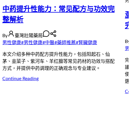
男
中药提升性能力：常见配方与功效完
整解析
By
臺灣壯陽藥局
By
男性健康
#
男性健康
#
中醫
#
藥師推薦
#
腎臟健康
男
本文介绍多种中药配方提升性能力，包括阳起石、仙
完
茅、韭菜子、紫河车、羊红膻等常见药材的功效与搭配
議
方式，并提供中药调理的正确观念与专业建议。
使
Continue Reading
選
Co