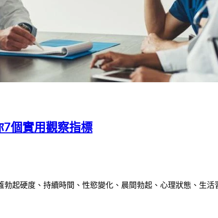
你7個實用觀察指標
蓋勃起硬度、持續時間、性慾變化、晨間勃起、心理狀態、生活