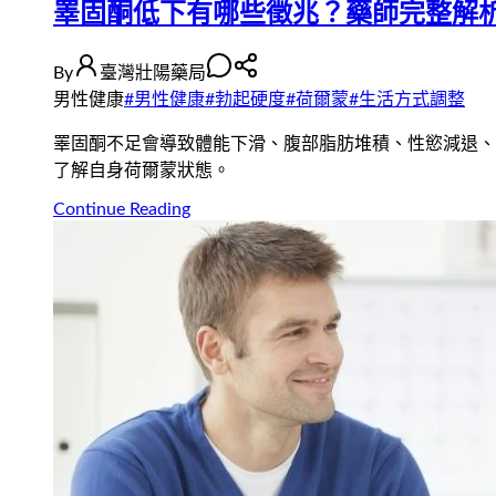
睪固酮低下有哪些徵兆？藥師完整解
By
臺灣壯陽藥局
男性健康
#
男性健康
#
勃起硬度
#
荷爾蒙
#
生活方式調整
睪固酮不足會導致體能下滑、腹部脂肪堆積、性慾減退、
了解自身荷爾蒙狀態。
Continue Reading