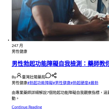
24
7 月
男性健康
男性勃起功能障礙自我檢測：藥師教
By
臺灣壯陽藥局
男性健康
#
勃起功能障礙
#
男性健康
#
勃起硬度
#
晨勃
由專業藥師詳細解說7個勃起功能障礙自我觀察指標，涵
動。
Continue Reading