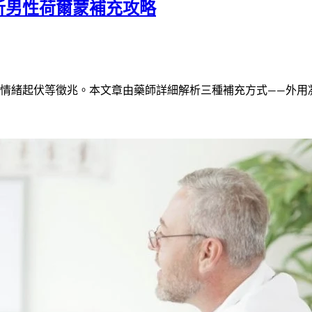
析男性荷爾蒙補充攻略
情緒起伏等徵兆。本文章由藥師詳細解析三種補充方式——外用