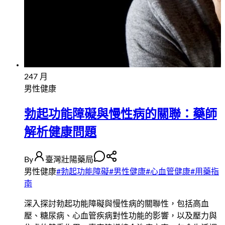
24
7 月
男性健康
勃起功能障礙與慢性病的關聯：藥師
解析健康問題
By
臺灣壯陽藥局
男性健康
#
勃起功能障礙
#
男性健康
#
心血管健康
#
用藥指
南
深入探討勃起功能障礙與慢性病的關聯性，包括高血
壓、糖尿病、心血管疾病對性功能的影響，以及壓力與