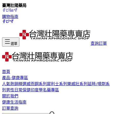
臺灣壯陽藥局
購物指南
查詢訂單
選單
首頁
產品-健康專區
人氣熱銷精選
威而鋼系列
犀利士系列
樂威壯系列
延時/噴劑系
列
男性日常保健
印度學名藥專區
關於我們
健康生活指南
訂單查詢