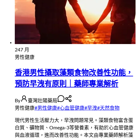
24
7 月
男性健康
香港男性攝取藻類食物改善性功能，
預防早洩有原則｜藥師專業解析
By
臺灣壯陽藥局
男性健康
#
男性健康
#
心血管健康
#
早洩
#
天然食物
現代男性生活壓力大，早洩問題常見。藻類食物富含蛋
白質、礦物質、Omega-3等營養素，有助於心血管健康
與血液循環，進而改善性功能。本文由專業藥師解析藻