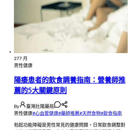
27
7 月
男性健康
陽痿患者的飲食調養指南：營養師推
薦的5大關鍵原則
By
臺灣壯陽藥局
男性健康
#
心血管健康
#
藥師推薦
#
天然食物
#
飲食指南
勃起功能障礙是男性常見的健康問題，日常飲食調整對