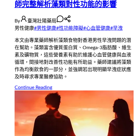
師完整解析藻類對性功能的影響
By
臺灣壯陽藥局
男性健康
#
男性健康
#
性功能障礙
#
心血管健康
#
早洩
本文由專業藥師解析藻類食物對香港男性早洩問題的潛
在幫助。藻類富含優質蛋白質、Omega-3脂肪酸、維生
素及礦物質，這些營養素有助於維護心血管健康與血液
循環，間接地對改善性功能有所助益。藥師建議將藻類
作為均衡飲食的一部分，並強調若出現明顯早洩症狀應
及時尋求專業醫療協助。
Continue Reading