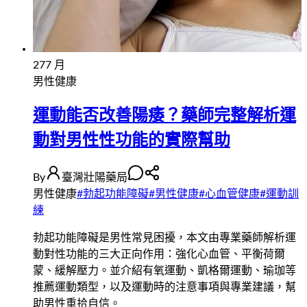
27
7 月
男性健康
運動能否改善陽痿？藥師完整解析運
動對男性性功能的實際幫助
By
臺灣壯陽藥局
男性健康
#
勃起功能障礙
#
男性健康
#
心血管健康
#
運動訓
練
勃起功能障礙是男性常見困擾，本文由專業藥師解析運
動對性功能的三大正向作用：強化心血管、平衡荷爾
蒙、緩解壓力。並介紹有氧運動、凱格爾運動、瑜珈等
推薦運動類型，以及運動時的注意事項與專業建議，幫
助男性重拾自信。