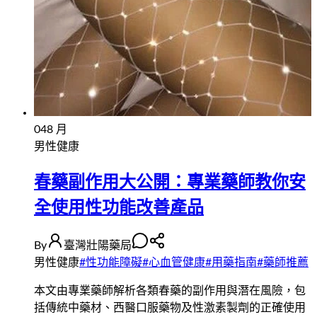
04
8 月
男性健康
春藥副作用大公開：專業藥師教你安
全使用性功能改善產品
By
臺灣壯陽藥局
男性健康
#
性功能障礙
#
心血管健康
#
用藥指南
#
藥師推薦
本文由專業藥師解析各類春藥的副作用與潛在風險，包
括傳統中藥材、西醫口服藥物及性激素製劑的正確使用