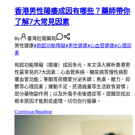
香港男性陽痿成因有哪些？藥師帶你
了解7大常見因素
By
臺灣壯陽藥局
男性健康
#
勃起功能障礙
#
男性健康
#
心血管健康
#
心理因
素
勃起功能障礙（陽痿）成因多元，本文深入解析香港男
性最常見的7大因素：心血管疾病、糖尿病等慢性病影
響血管功能；睾酮等荷爾蒙分泌失調；焦慮、壓力、抑
鬱等心理因素；運動不足、菸酒過量等生活飲食習慣；
部分藥物副作用；以及外傷手術後遺症等。提醒您找出
根本原因才能對症處理，切勿自行服藥。
Continue Reading