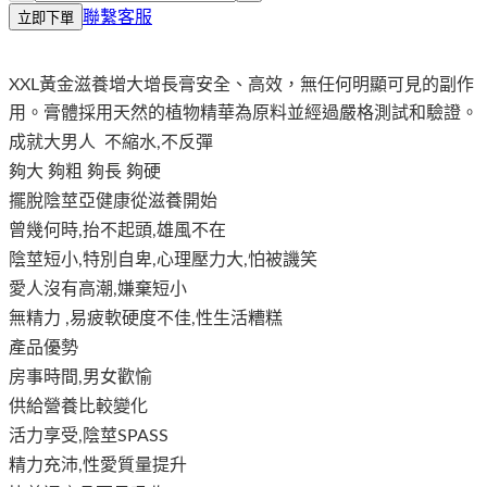
聯繫客服
立即下單
XXL黃金滋養增大增長膏安全、高效，無任何明顯可見的副作
用。膏體採用天然的植物精華為原料並經過嚴格測試和驗證。
成就大男人 不縮水,不反彈
夠大 夠粗 夠長 夠硬
擺脫陰莖亞健康從滋養開始
曾幾何時,抬不起頭,雄風不在
陰莖短小,特別自卑,心理壓力大,怕被譏笑
愛人沒有高潮,嫌棄短小
無精力 ,易疲軟硬度不佳,性生活糟糕
產品優勢
房事時間,男女歡愉
供給營養比較變化
活力享受,陰莖SPASS
精力充沛,性愛質量提升