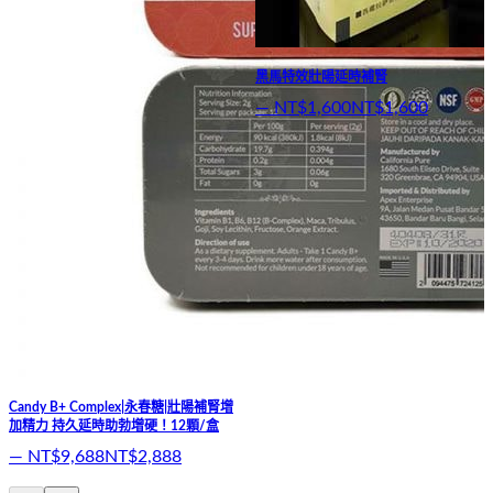
黑馬特效壯陽延時補腎
—
NT$1,600
NT$1,600
Candy B+ Complex|永春糖|壯陽補腎增
加精力 持久延時助勃增硬！12顆/盒
—
NT$9,688
NT$2,888