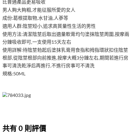
比普通產品更易吸收
男人夠大夠粗,才能征服所愛的女人
成份:葛根提取物,水甘油,人蔘等
適用人群:陰莖短小,追求高質量性生活的男性
使用方法:清潔陰莖后取出適量軟膏均勻塗抹陰莖周圍,按摩兩
分鐘吸收即可,一支使用15天左右
使用詳解:待陰莖勃起后塗抹乳膏用食指和拇指環狀扣住陰莖
根部,從陰莖根部向前推進,按摩大概3分鐘左右,期間若進行房
事可清洗乾淨后再進行,不進行房事可不清洗
規格:50ML
共有
0
則評價