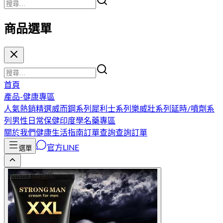
商品選單
首頁
產品-健康專區
人氣熱銷精選
威而鋼系列
犀利士系列
樂威壯系列
延時/噴劑系
列
男性日常保健
印度學名藥專區
關於我們
健康生活指南
訂單查詢
查詢訂單
官方LINE
選單