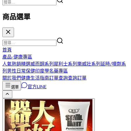
商品選單
首頁
產品-健康專區
人氣熱銷精選
威而鋼系列
犀利士系列
樂威壯系列
延時/噴劑系
列
男性日常保健
印度學名藥專區
關於我們
健康生活指南
訂單查詢
查詢訂單
官方LINE
選單