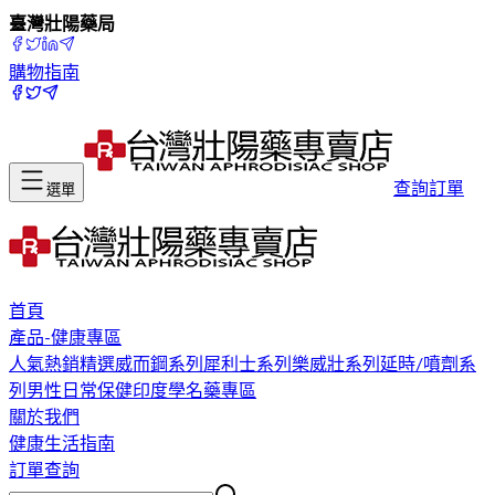
臺灣壯陽藥局
購物指南
查詢訂單
選單
首頁
產品-健康專區
人氣熱銷精選
威而鋼系列
犀利士系列
樂威壯系列
延時/噴劑系
列
男性日常保健
印度學名藥專區
關於我們
健康生活指南
訂單查詢