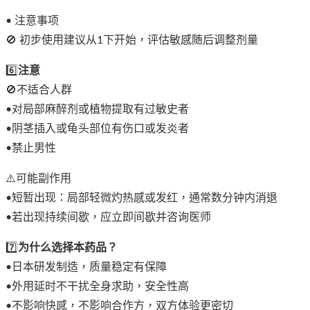
• 注意事项
🚫 初步使用建议从1下开始，评估敏感随后调整剂量
6️⃣
注意
🚫不适合人群
•对局部麻醉剂或植物提取有过敏史者
•阴茎插入或龟头部位有伤口或发炎者
•禁止男性
⚠️可能副作用
•短暂出现：局部轻微灼热感或发红，通常数分钟内消退
•若出现持续间歇，应立即间歇并咨询医师
7️⃣
为什么选择本药品？
•日本研发制造，质量稳定有保障
•外用延时不干扰全身求助，安全性高
•不影响快感，不影响合作方，双方体验更密切