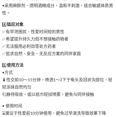
•采用麻醉剂、透明酒精成分，温和不刺激，适合敏感体质男
性。
4️⃣
适应对象
✅有早泄困扰、性爱时间短的男性
✅希望提升持久力但不想接触药物者
✅无法服用必利劲等处方药者
✅追求自然、安全、无反应方案的同伴家庭
5️⃣
使用方法
•方式
🧴性交前10～15分钟，喷洒1～2下于龟头及冠状沟部位，轻
轻涂抹自然均匀
🧻静待吸收，或以纸巾轻拭喷雾，避免与同伴接触
• 使用时间
⌛建议于性爱前10分钟使用，避免过早清洗导致效果下降