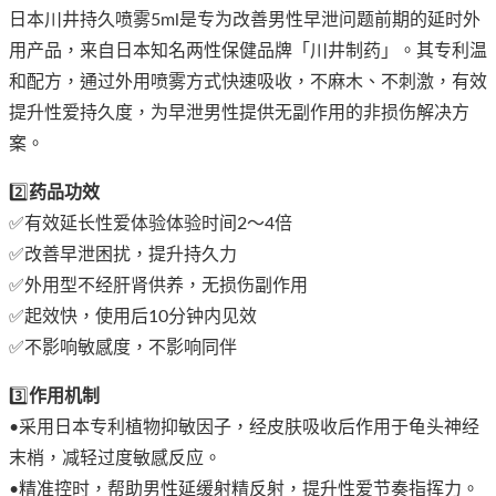
日本川井持久喷雾5ml是专为改善男性早泄问题前期的延时外
用产品，来自日本知名两性保健品牌「川井制药」。其专利温
和配方，通过外用喷雾方式快速吸收，不麻木、不刺激，有效
提升性爱持久度，为早泄男性提供无副作用的非损伤解决方
案。
2️⃣
药品功效
✅有效延长性爱体验体验时间2～4倍
✅改善早泄困扰，提升持久力
✅外用型不经肝肾供养，无损伤副作用
✅起效快，使用后10分钟内见效
✅不影响敏感度，不影响同伴
3️⃣
作用机制
•采用日本专利植物抑敏因子，经皮肤吸收后作用于龟头神经
末梢，减轻过度敏感反应。
•精准控时，帮助男性延缓射精反射，提升性爱节奏指挥力。