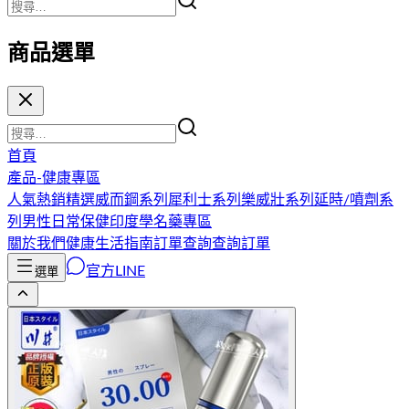
商品選單
首頁
產品-健康專區
人氣熱銷精選
威而鋼系列
犀利士系列
樂威壯系列
延時/噴劑系
列
男性日常保健
印度學名藥專區
關於我們
健康生活指南
訂單查詢
查詢訂單
官方LINE
選單