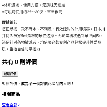
•体积紧凑、使用方便，无药味无尴尬
•每瓶可使用约25～30次，重量很高
🔚结论
若
您正寻找一款不麻木、不刺激、有效延时的外用喷雾，日本川
井持久喷雾5ml是您的最佳选择。无论是初次遇到早泄问题，
还是针对药物敏感者，均借鉴这款专利产品轻松提升性爱品
质，重拾自信与掌控力！
共有
0
則評價
新增評價
暫無評價，成為第一個評價此產品的人吧！
相關商品
查看全部