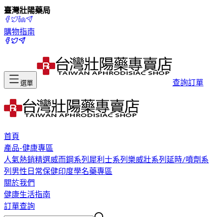
臺灣壯陽藥局
購物指南
查詢訂單
選單
首頁
產品-健康專區
人氣熱銷精選
威而鋼系列
犀利士系列
樂威壯系列
延時/噴劑系
列
男性日常保健
印度學名藥專區
關於我們
健康生活指南
訂單查詢