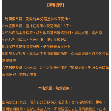
【溫馨提示】
1.時間很重要，愛愛前40分鐘塗抹效果更佳。
2.位置很重要，塗抹在龜頭以及冠溝處2-3下。
3.如為商品本身瑕疵，請於收貨當日聯絡我們，請勿試用，謝謝您
4.此為外用產品，不要內服，避免接觸眼睛
5.請保存於乾燥陰涼局部，避免陽光直接照射
6.提醒大家猛友，本產品主要用於輔助功能，產品達到還是取決各位猛
友體質喔
7.本站點發貨包裝嚴密，外包裝無任何情趣字樣和圖案，對消費者隱私
嚴格保密，請放心購買
本店承諾，無效退款！
因為是進口商品，所有在您訂購持久液之後，會有相關的進口稅收、
清關這類費用，全部由本店支付，不需要您在去註冊海關登記，由本