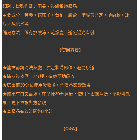
類別：增強性能力用品，後續鍛煉產品
主要成分：苦參，蛇床子，黃柏，蘆薈，醋酸氯已定，薄荷腦，冰
片，純化水等
儲藏方法：儲存於陰涼，乾燥處，避免陽光直射
【使用方法】
★塗抹前請清洗私處，噴冠狀溝部位，避開尿道口
★塗抹後按摩1-2分鐘，有效幫助吸收
★房事前30分鐘使用吸收後，洗澡不影響效果
★如果有口交需求，在塗抹30分鐘後，使用沐浴露清洗，不影響效
果，更不會被對方發現
★本產品有效時間約2小時
【Q&A】