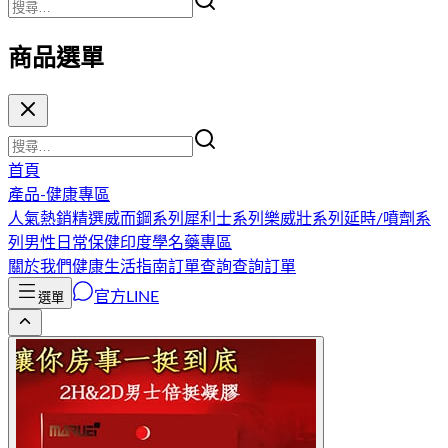
商品選單
首頁
產品-健康專區
人氣熱銷精選
威而鋼系列
犀利士系列
樂威壯系列
延時/噴劑系
列
男性日常保健
印度學名藥專區
關於我們
健康生活指南
訂單查詢
查詢訂單
官方LINE
選單