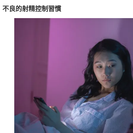
不良的射精控制習慣