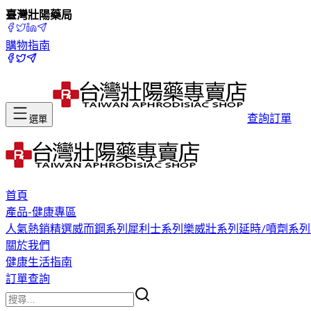
臺灣壯陽藥局
購物指南
查詢訂單
選單
首頁
產品-健康專區
人氣熱銷精選
威而鋼系列
犀利士系列
樂威壯系列
延時/噴劑系列
關於我們
健康生活指南
訂單查詢