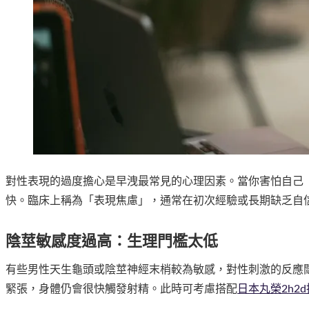
對性表現的過度擔心是早洩最常見的心理因素。當你害怕自己
快。臨床上稱為「表現焦慮」，通常在初次經驗或長期缺乏自
陰莖敏感度過高：生理門檻太低
有些男性天生龜頭或陰莖神經末梢較為敏感，對性刺激的反應
緊張，身體仍會很快觸發射精。此時可考慮搭配
日本丸榮2h2