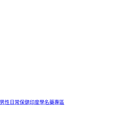
男性日常保健
印度學名藥專區