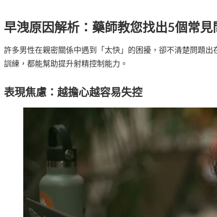
早洩原因解析：藥師教您找出5個常見
許多男性在親密關係中遇到「太快」的困擾，卻不清楚問題出
訓練，都能幫助提升射精控制能力。
表現焦慮：越擔心越容易失控