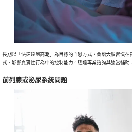
長期以「快速達到高潮」為目標的自慰方式，會讓大腦習慣在
式，影響真實性行為中的控制能力。透過專業諮詢與適當輔助
前列腺或泌尿系統問題