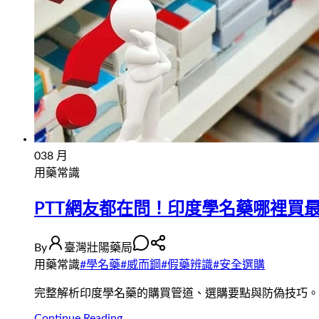
03
8 月
用藥常識
PTT網友都在問！印度學名藥哪裡買
By
臺灣壯陽藥局
用藥常識
#
學名藥
#
威而鋼
#
假藥辨識
#
安全選購
完整解析印度學名藥的購買管道、選購要點與防偽技巧。
Continue Reading