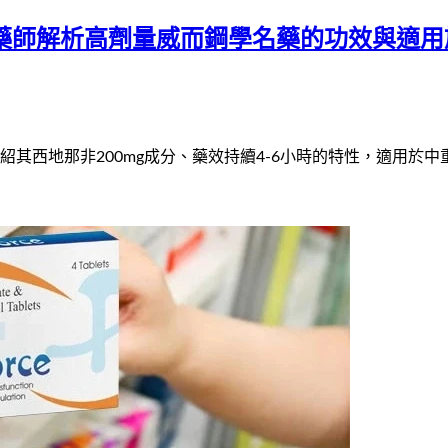
麼樣？藥師解析高劑量威而鋼學名藥的功效與適
名藥，介紹其西地那非200mg成分、藥效持續4-6小時的特性，適