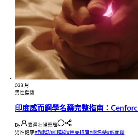
03
8 月
男性健康
印度威而鋼學名藥完整指南：Cenforce-
By
臺灣壯陽藥局
男性健康
#
勃起功能障礙
#
用藥指南
#
學名藥
#
威而鋼