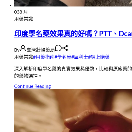
03
8 月
用藥常識
印度學名藥效果真的好嗎？PTT、Dc
By
臺灣壯陽藥局
用藥常識
#
用藥指南
#
學名藥
#
犀利士
#
線上購藥
深入解析印度學名藥的真實效果與優勢，比較與原廠藥的差
的藥物選擇。
Continue Reading