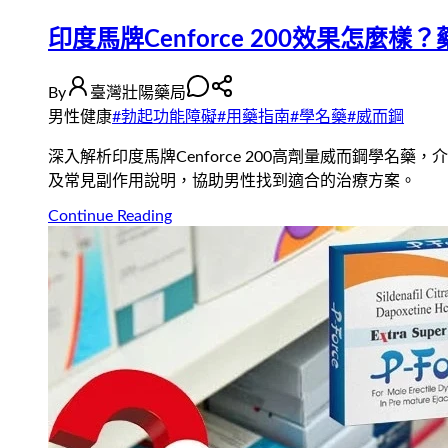
印度馬牌Cenforce 200效果怎
By
臺灣壯陽藥局
男性健康
#
勃起功能障礙
#
用藥指南
#
學名藥
#
威而鋼
深入解析印度馬牌Cenforce 200高劑量威而鋼學
及常見副作用說明，協助男性找到適合的治療方案。
Continue Reading