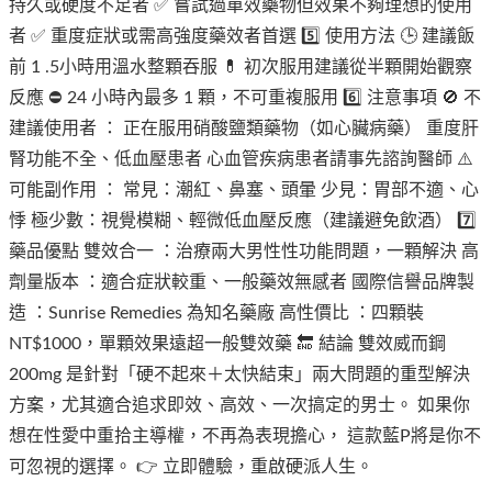
持久或硬度不足者 ✅ 嘗試過單效藥物但效果不夠理想的使用
者 ✅ 重度症狀或需高強度藥效者首選 5️⃣ 使用方法 🕒 建議飯
前 1 .5小時用溫水整顆吞服 💊 初次服用建議從半顆開始觀察
反應 ⛔ 24 小時內最多 1 顆，不可重複服用 6️⃣ 注意事項 🚫 不
建議使用者 ： 正在服用硝酸鹽類藥物（如心臟病藥） 重度肝
腎功能不全、低血壓患者 心血管疾病患者請事先諮詢醫師 ⚠️
可能副作用 ： 常見：潮紅、鼻塞、頭暈 少見：胃部不適、心
悸 極少數：視覺模糊、輕微低血壓反應（建議避免飲酒） 7️⃣
藥品優點 雙效合一 ：治療兩大男性性功能問題，一顆解決 高
劑量版本 ：適合症狀較重、一般藥效無感者 國際信譽品牌製
造 ：Sunrise Remedies 為知名藥廠 高性價比 ：四顆裝
NT$1000，單顆效果遠超一般雙效藥 🔚 結論 雙效威而鋼
200mg 是針對「硬不起來＋太快結束」兩大問題的重型解決
方案，尤其適合追求即效、高效、一次搞定的男士。 如果你
想在性愛中重拾主導權，不再為表現擔心， 這款藍P將是你不
可忽視的選擇。 👉 立即體驗，重啟硬派人生。