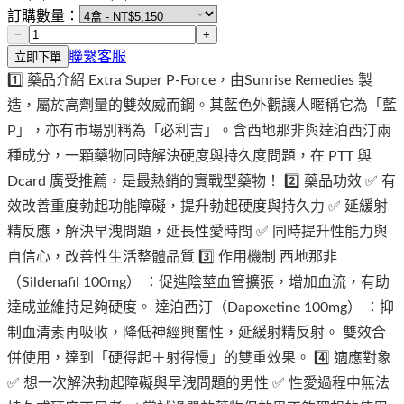
訂購數量：
−
+
聯繫客服
立即下單
1️⃣ 藥品介紹 Extra Super P-Force，由Sunrise Remedies 製
造，屬於高劑量的雙效威而鋼。其藍色外觀讓人暱稱它為「藍
P」，亦有市場別稱為「必利吉」。含西地那非與達泊西汀兩
種成分，一顆藥物同時解決硬度與持久度問題，在 PTT 與
Dcard 廣受推薦，是最熱銷的實戰型藥物！ 2️⃣ 藥品功效 ✅ 有
效改善重度勃起功能障礙，提升勃起硬度與持久力 ✅ 延緩射
精反應，解決早洩問題，延長性愛時間 ✅ 同時提升性能力與
自信心，改善性生活整體品質 3️⃣ 作用機制 西地那非
（Sildenafil 100mg） ：促進陰莖血管擴張，增加血流，有助
達成並維持足夠硬度。 達泊西汀（Dapoxetine 100mg） ：抑
制血清素再吸收，降低神經興奮性，延緩射精反射。 雙效合
併使用，達到「硬得起＋射得慢」的雙重效果。 4️⃣ 適應對象
✅ 想一次解決勃起障礙與早洩問題的男性 ✅ 性愛過程中無法