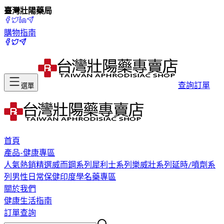
臺灣壯陽藥局
購物指南
查詢訂單
選單
首頁
產品-健康專區
人氣熱銷精選
威而鋼系列
犀利士系列
樂威壯系列
延時/噴劑系
列
男性日常保健
印度學名藥專區
關於我們
健康生活指南
訂單查詢