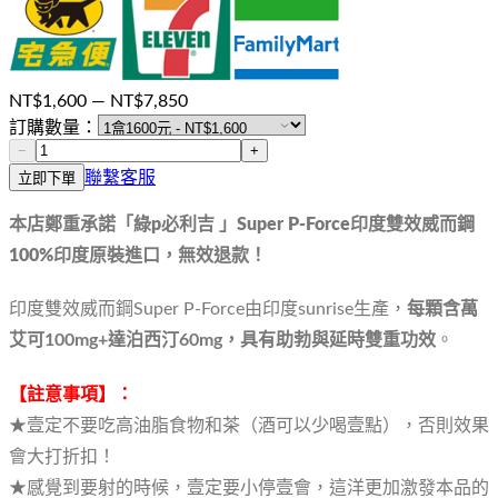
NT$
1,600
— NT$
7,850
訂購數量：
−
+
聯繫客服
立即下單
本店鄭重承諾「綠p必利吉 」
Super P-Force
印度雙效威而鋼
100%印度原裝進口，無效退款！
印度雙效威而鋼Super P-Force由印度sunrise生產，
每顆含萬
艾可100mg+達泊西汀60mg，具有助勃與延時雙重功效
。
【註意事項】：
★壹定不要吃高油脂食物和茶（酒可以少喝壹點），否則效果
會大打折扣！
★感覺到要射的時候，壹定要小停壹會，這洋更加激發本品的