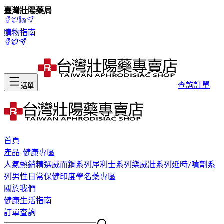
臺灣壯陽藥局
購物指南
查詢訂單
選單
首頁
產品-健康專區
人氣熱銷精選
威而鋼系列
犀利士系列
樂威壯系列
延時/噴劑系
列
男性日常保健
印度學名藥專區
關於我們
健康生活指南
訂單查詢