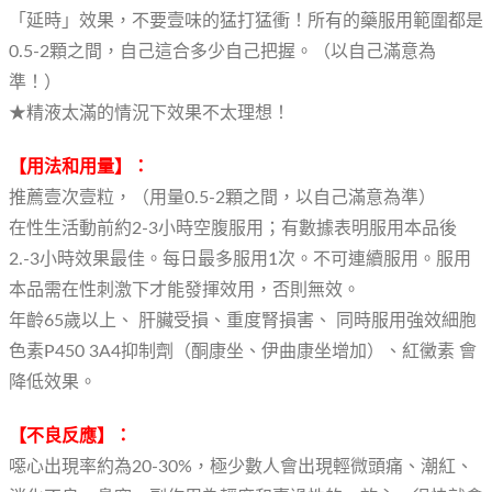
「延時」效果，不要壹味的猛打猛衝！所有的藥服用範圍都是
0.5-2顆之間，自己這合多少自己把握。（以自己滿意為
準！）
★精液太滿的情況下效果不太理想！
【用法和用量】：
推薦壹次壹粒，（用量0.5-2顆之間，以自己滿意為準）
在性生活動前約2-3小時空腹服用；有數據表明服用本品後
2.-3小時效果最佳。每日最多服用1次。不可連續服用。服用
本品需在性刺激下才能發揮效用，否則無效。
年齡65歲以上、 肝臟受損、重度腎損害、 同時服用強效細胞
色素P450 3A4抑制劑（酮康坐、伊曲康坐增加）、紅黴素 會
降低效果。
【不良反應】：
噁心出現率約為20-30%，極少數人會出現輕微頭痛、潮紅、