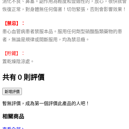
消化不良、鼻塞。副作用為輕度和壹過性的，放心，很快就會
恢復正常，對身體無任何傷害！切勿緊張，否則會影響效果！
【禁忌】：
患心血管病患者禁服本品。服用任何劑型硝酸酯類藥物的患
者，無論是規律或間斷服用，均為禁忌癥。
【貯藏】：
置乾燥陰涼處。
共有
0
則評價
新增評價
暫無評價，成為第一個評價此產品的人吧！
相關商品