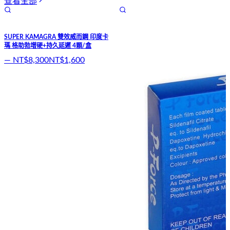
查看全部
SUPER KAMAGRA 雙效威而鋼 印度卡
瑪 格助勃增硬+持久延遲 4顆/盒
—
NT$8,300
NT$1,600