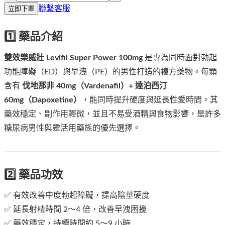
聯繫客服
立即下單
1️⃣ 藥品介紹
雙效樂威壯 Levifil Super Power 100mg
是專為同時面對勃起
功能障礙（ED）與早洩（PE）的男性打造的複方藥物。每顆
含有
伐地那非 40mg（Vardenafil）+ 達泊西汀
60mg（Dapoxetine）
，能同時提升硬度與延長性愛時間。其
藥效穩定、副作用輕微，並且不易受酒精與食物影響，是許多
糖尿病男性與靈活用藥族的優先選擇。
2️⃣ 藥品功效
✅ 有效改善中度勃起障礙，提高陰莖硬度
✅ 延長射精時間 2～4 倍，改善早洩困擾
✅ 藥效穩定，持續時間約 5～9 小時