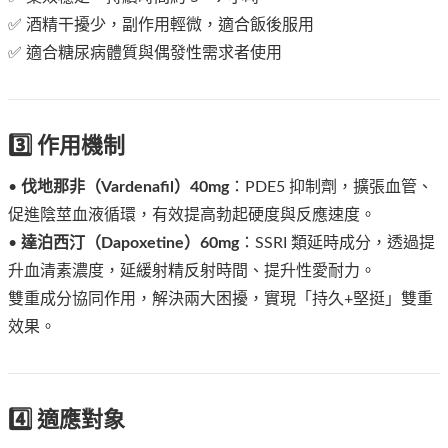
✅ 酒精干擾少，副作用輕微，適合飯後服用
✅ 適合糖尿病體質與偶發性需求者使用
3️⃣ 作用機制
•
伐地那非（Vardenafil）40mg
：PDE5 抑制劑，擴張血管、
促進陰莖血液循環，有效提高勃起硬度與反應速度。
•
達泊西汀（Dapoxetine）60mg
：SSRI 類延時成分，透過提
升血清素濃度，延緩射精反射時間、提升性愛耐力。
雙重成分協同作用，解決兩大困擾，實現「持久+堅挺」雙重
效果。
4️⃣ 適應對象