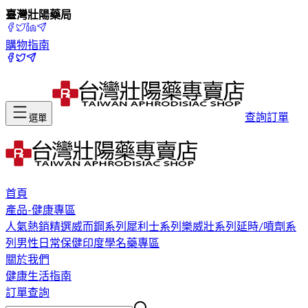
臺灣壯陽藥局
購物指南
查詢訂單
選單
首頁
產品-健康專區
人氣熱銷精選
威而鋼系列
犀利士系列
樂威壯系列
延時/噴劑系
列
男性日常保健
印度學名藥專區
關於我們
健康生活指南
訂單查詢