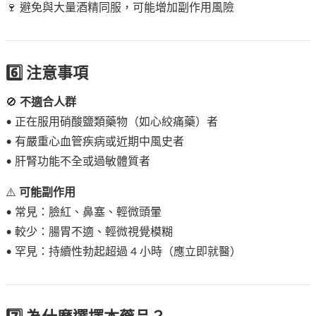
🍷 避免與大量酒精同服，可能增加副作用風險
6️⃣ 注意事項
🚫
不適合人群
• 正在服用硝酸鹽類藥物（如心絞痛藥）者
• 有嚴重心血管疾病或近期中風史者
• 肝腎功能不全或過敏體質者
⚠️
可能副作用
• 常見：臉紅、鼻塞、輕微頭暈
• 較少：腸胃不適、輕微視覺模糊
• 罕見：持續性勃起超過 4 小時（應立即就醫）