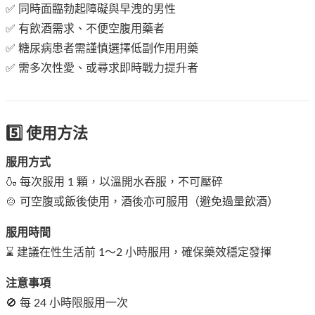
✅ 同時面臨勃起障礙與早洩的男性
✅ 有飲酒需求、不便空腹用藥者
✅ 糖尿病患者需謹慎選擇低副作用用藥
✅ 需多次性愛、或尋求即時戰力提升者
5️⃣ 使用方法
服用方式
🍶 每次服用 1 顆，以溫開水吞服，不可壓碎
🍲 可空腹或飯後使用，酒後亦可服用（避免過量飲酒）
服用時間
⌛ 建議在性生活前 1～2 小時服用，確保藥效穩定發揮
注意事項
🚫 每 24 小時限服用一次