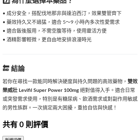
7️⃣ 為什麼選擇本藥品？
• 成分安全，搭配伐地那非與達泊西汀，效果雙管齊下
• 藥效持久又不過猛，適合 5～9 小時內多次性愛需求
• 適合飯後服用，不需空腹等待，使用靈活方便
• 酒精影響輕微，更自由地安排浪漫時光
🔚 結論
若你在尋找一款能同時解決硬度與持久問題的高效藥物，
雙效
樂威壯 Levifil Super Power 100mg
絕對值得入手。適合日常
或突發需求使用，特別是有糖尿病、飲酒需求或對副作用敏感
的男性族群。一次搞定兩大困擾，重拾自信與快感！
共有
0
則評價