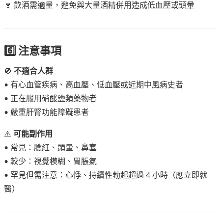
🍷 飲酒需適量，避免與大量酒精併用造成低血壓或頭暈
6️⃣ 注意事項
🚫
不適合人群
• 有心血管疾病、高血壓、低血壓或近期中風病史者
• 正在服用硝酸鹽類藥物者
• 嚴重肝腎功能障礙患者
⚠️
可能副作用
• 常見：臉紅、頭暈、鼻塞
• 較少：視覺模糊、胃脹氣
• 罕見但需注意：心悸、持續性勃起超過 4 小時（應立即就
醫）