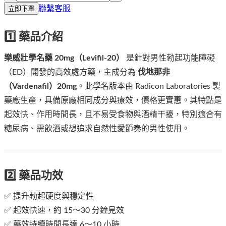
聯繫客服
立即下單
1️⃣ 藥品介紹
樂威壯學名藥 20mg（Levifil-20）
是針對男性勃起功能障礙
（ED）開發的高效處方藥，主成分為
伐地那非
（Vardenafil）20mg
。此學名版本由 Radicon Laboratories 製
藥廠生產，具備原廠相同成分與療效，價格更實惠。其特點是
起效快、作用時間長，且不易受食物與酒精干擾，特別適合有
糖尿病、需飲酒或想追求自然性愛節奏的男性使用。
2️⃣ 藥品功效
✅ 提升勃起硬度與穩定性
✅ 起效快速，約 15～30 分鐘見效
✅ 藥效持續時間長達 6～10 小時