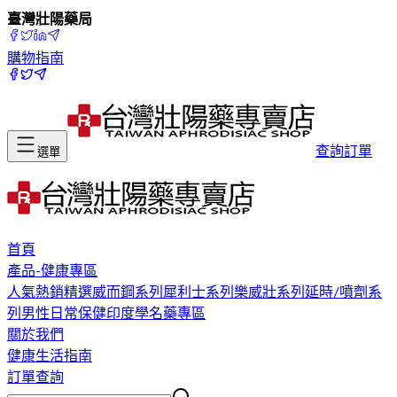
臺灣壯陽藥局
購物指南
查詢訂單
選單
首頁
產品-健康專區
人氣熱銷精選
威而鋼系列
犀利士系列
樂威壯系列
延時/噴劑系
列
男性日常保健
印度學名藥專區
關於我們
健康生活指南
訂單查詢