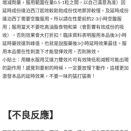
增减劑量，服用範圍在量0.5-1粒之間，以自己滿意為准）因
延時成份達泊西汀起效較助勃成份伐地那菲較慢，及延時成份
達泊西丁需要空腹服用。所以請在性愛前約2-3小時空腹服
用；服用當天不要吃高油脂食物和茶（會影響有效成份的吸
收），否則效果會大打折扣！臨床資料表明服用本品後3小時
延時藥效達到峰值，也就是說服藥後3小時延時效果最佳。服
用本品需在性刺激下才能發揮效用，否則無效。
小貼士：用糖水服用艾達力雙效片可有效降低和減輕可能出現
的副作用！感覺到要射的時候，一定要放慢下動作，這樣更加
激發本品的延時效果，不要一味的猛打猛衝！
【不良反應】