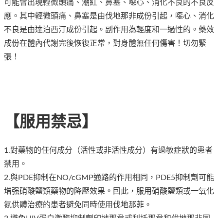
可能會出現輕微頭痛、潮紅、鼻塞、噁心、消化不良的不良反
應。其中輕微頭痛、鼻塞是由伐地那非成份引起，噁心、消化
不良是由達泊西汀成份引起。副作用為輕度和一過性的。藥效
成份在體內代謝完後恢復正常，對身體無任何傷害！切勿緊
張！
【服用禁忌】
1.對藥物的任何成分（活性或非活性成分）有過敏症狀的患者
禁用。
2.與PDE抑制在NO/cGMP通路的作用相同，PDE5抑制劑可能
增强硝酸鹽類藥物的降壓效果。囙此，服用硝酸鹽類或一氧化
氮供體治療的患者避免同時使用伐地那菲。