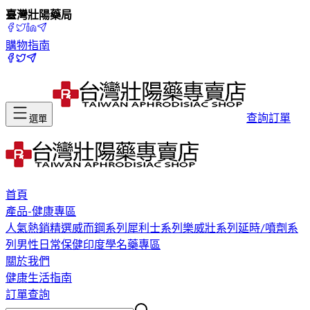
臺灣壯陽藥局
購物指南
查詢訂單
選單
首頁
產品-健康專區
人氣熱銷精選
威而鋼系列
犀利士系列
樂威壯系列
延時/噴劑系
列
男性日常保健
印度學名藥專區
關於我們
健康生活指南
訂單查詢