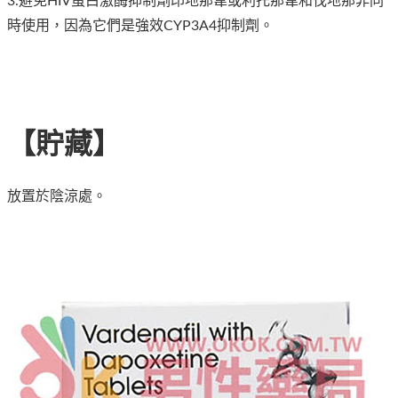
3.避免HIV蛋白激酶抑制劑印地那韋或利托那韋和伐地那非同
時使用，因為它們是強效CYP3A4抑制劑。
【貯藏】
放置於陰涼處。