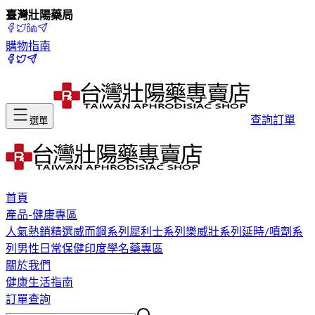
臺灣壯陽藥局
購物指南
查詢訂單
選單
首頁
產品-健康專區
人氣熱銷精選
威而鋼系列
犀利士系列
樂威壯系列
延時/噴劑系
列
男性日常保健
印度學名藥專區
關於我們
健康生活指南
訂單查詢