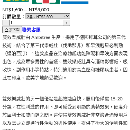
NT$
1,600
— NT$
8,000
訂購數量：
−
+
聯繫客服
立即下單
雙效樂威壯由 Ambitree 生產，採用了德國拜耳公司的第三代
技術，結合了第三代樂威壯（伐地那非）和早洩剋星必利勁
（達泊西汀）。這款產品在治療勃起功能障礙和早洩方面表現
出色，成為眾多男性的首選。雙效樂威壯具有酒精影響低、吸
收快、副作用小等特點，特別適用於高血壓和糖尿病患者，因
此在印度、歐美等地頗受歡迎。
雙效樂威壯的另一個優點是起效速度快。服用後僅需 15-20
分鐘，在性刺激的作用下即可感受到明顯的助勃效果，硬度介
於犀利士和威而鋼之間。這使得雙效樂威壯非常適合酒後用戶
以及需要立即進行性活動的男性使用，提供了極大的便利性和