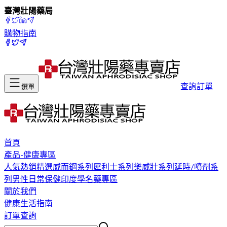
臺灣壯陽藥局
購物指南
查詢訂單
選單
首頁
產品-健康專區
人氣熱銷精選
威而鋼系列
犀利士系列
樂威壯系列
延時/噴劑系
列
男性日常保健
印度學名藥專區
關於我們
健康生活指南
訂單查詢