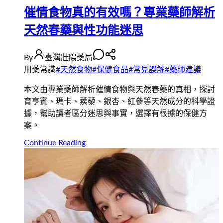
催情食物真的有效嗎？專業藥師解析
天然春藥與性功能迷思
By
臺灣壯陽藥局
用藥常識
#
天然食物
#
保健食品
#
常見誤解
#
藥師建議
本文由專業藥師解析催情食物與天然春藥的真相，探討
育亨賓、瑪卡、蒺藜、銀杏、紅參等天然成分的科學證
據，幫助讀者區分迷思與事實，選擇有根據的保健方
案。
Continue Reading