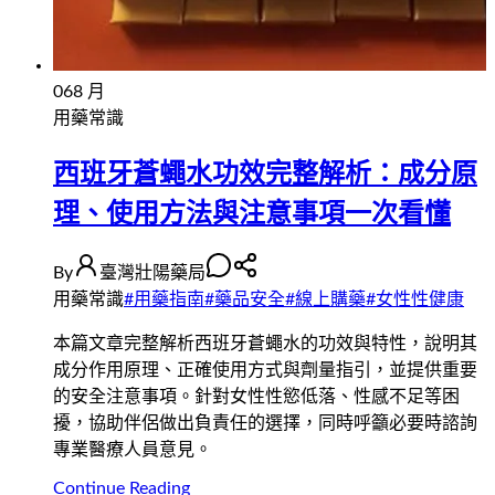
06
8 月
用藥常識
西班牙蒼蠅水功效完整解析：成分原
理、使用方法與注意事項一次看懂
By
臺灣壯陽藥局
用藥常識
#
用藥指南
#
藥品安全
#
線上購藥
#
女性性健康
本篇文章完整解析西班牙蒼蠅水的功效與特性，說明其
成分作用原理、正確使用方式與劑量指引，並提供重要
的安全注意事項。針對女性性慾低落、性感不足等困
擾，協助伴侶做出負責任的選擇，同時呼籲必要時諮詢
專業醫療人員意見。
Continue Reading