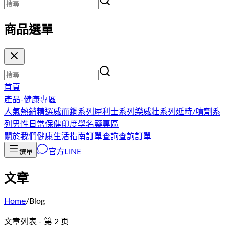
商品選單
首頁
產品-健康專區
人氣熱銷精選
威而鋼系列
犀利士系列
樂威壯系列
延時/噴劑系
列
男性日常保健
印度學名藥專區
關於我們
健康生活指南
訂單查詢
查詢訂單
官方LINE
選單
文章
Home
/
Blog
文章列表 - 第 2 页