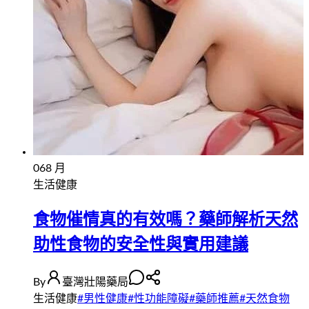
06
8 月
生活健康
食物催情真的有效嗎？藥師解析天然
助性食物的安全性與實用建議
By
臺灣壯陽藥局
生活健康
#
男性健康
#
性功能障礙
#
藥師推薦
#
天然食物